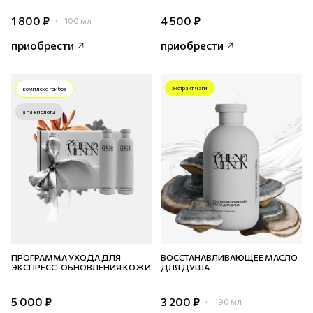
1 800 ₽
4 500 ₽
100 мл
приобрести
приобрести
экстракт чаги
комплекс грибов
aha кислоты
ПРОГРАММА УХОДА ДЛЯ
ВОССТАНАВЛИВАЮЩЕЕ МАСЛО
ЭКСПРЕСС-ОБНОВЛЕНИЯ КОЖИ
ДЛЯ ДУША
5 000 ₽
3 200 ₽
190 мл