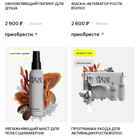
ОБНОВЛЯЮЩИЙ ПИЛИНГ ДЛЯ
МАСКА-АКТИВАТОР РОСТА
ДУША
ВОЛОС
2 900 ₽
2 600 ₽
205 мл
190 мл
приобрести
приобрести
экстракт чаги
комплекс грибов
aha кислоты
УВЛАЖНЯЮЩИЙ МИСТ ДЛЯ
ПРОГРАММА УХОДА ДЛЯ
ТЕЛА С ШИММЕРОМ
АКТИВАЦИИ РОСТА ВОЛОС